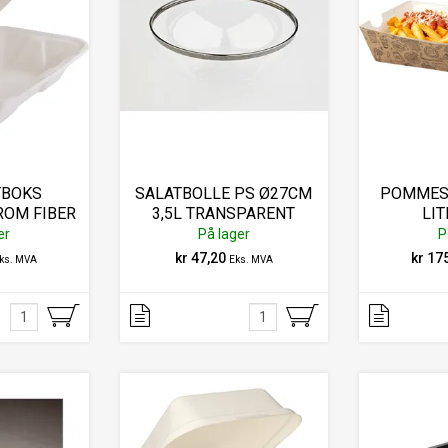
BOKS
SALATBOLLE PS Ø27CM
POMMES 
ROM FIBER
3,5L TRANSPARENT
LIT
50)
er
På lager
P
kr 47,20
kr 17
ks. MVA
Eks. MVA