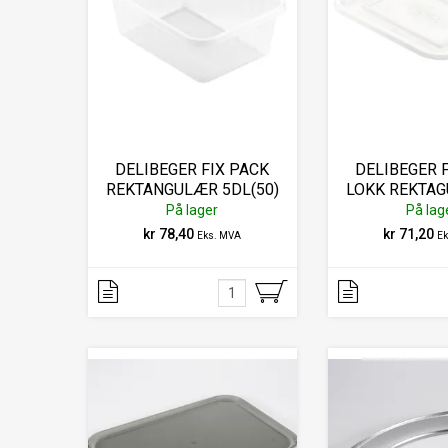
DELIBEGER FIX PACK
DELIBEGER 
REKTANGULÆR 5DL(50)
LOKK REKTAG
På lager
På lag
kr 78,40
kr 71,20
Eks. MVA
E