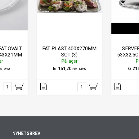
AT OVALT
FAT PLAST 400X270MM
SERVE
243X21MM
SOT (3)
53X32,5
ME
er
På lager
P
kr 151,20
kr 21
ks. MVA
Eks. MVA
NYHETSBREV