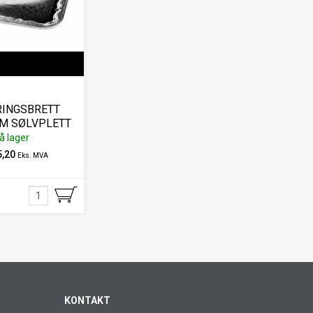
RINGSBRETT
CM SØLVPLETT
D PREG
å lager
5,20
Eks. MVA
KONTAKT