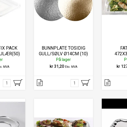
FIX PACK
BUNNPLATE TOSIDIG
FA
ULÆR(50)
GULL/SØLV Ø14CM (10)
472X
KR
er
På lager
P
kr 31,20
kr 12
ks. MVA
Eks. MVA