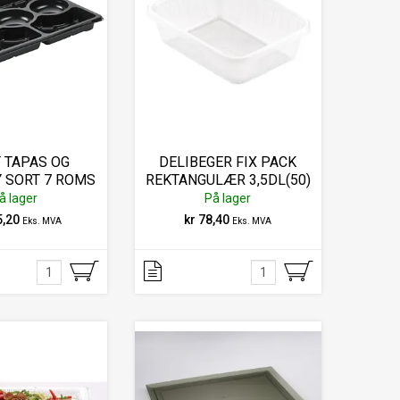
 TAPAS OG
DELIBEGER FIX PACK
 SORT 7 ROMS
REKTANGULÆR 3,5DL(50)
60ST
å lager
På lager
5,20
kr 78,40
Eks. MVA
Eks. MVA