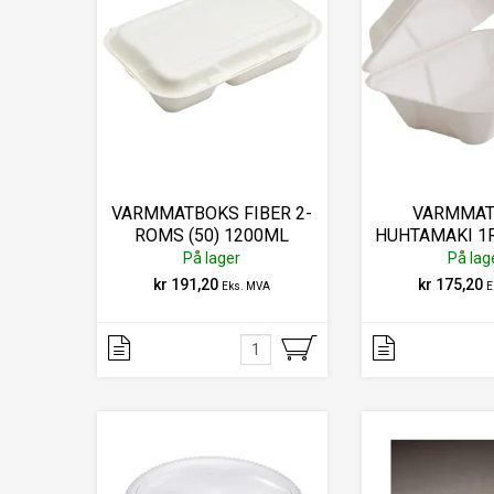
VARMMATBOKS FIBER 2-
VARMMAT
ROMS (50) 1200ML
HUHTAMAKI 1
S01019
900ML(
På lager
På lag
kr 191,20
kr 175,20
Eks. MVA
E