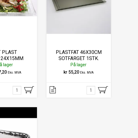
T PLAST
PLASTFAT 46X30CM
324X15MM
SOTFARGET 1STK.
YSTALL
å lager
På lager
7,20
kr 55,20
Eks. MVA
Eks. MVA