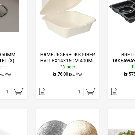
 350MM
HAMBURGERBOKS FIBER
BRETT
ET (3)
HVIT 8X14X15CM 400ML
TAKEAWAY
9.000
(25)
er
På lager
P
kr 76,00
kr 57
ks. MVA
Eks. MVA