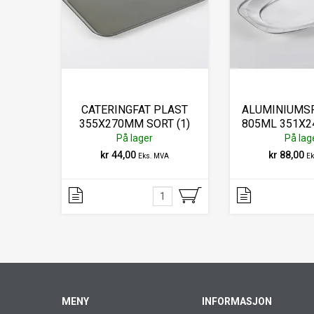
CATERINGFAT PLAST
ALUMINIUMSF
355X270MM SORT (1)
805ML 351X
(10)
På lager
På lag
kr 44,00
kr 88,00
Eks. MVA
E
MENY
INFORMASJON