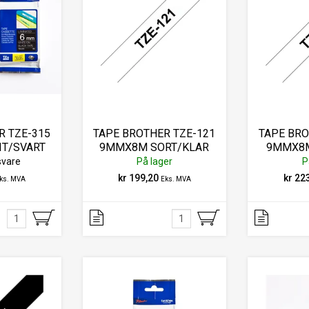
R TZE-315
TAPE BROTHER TZE-121
TAPE BRO
T/SVART
9MMX8M SORT/KLAR
9MMX8M
svare
På lager
P
kr 199,20
kr 22
ks. MVA
Eks. MVA