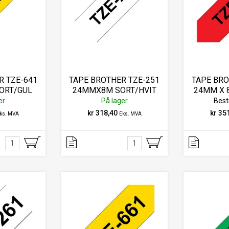
R TZE-641
TAPE BROTHER TZE-251
TAPE BRO
ORT/GUL
24MMX8M SORT/HVIT
24MM X 
er
På lager
Best
kr 318,40
kr 35
ks. MVA
Eks. MVA