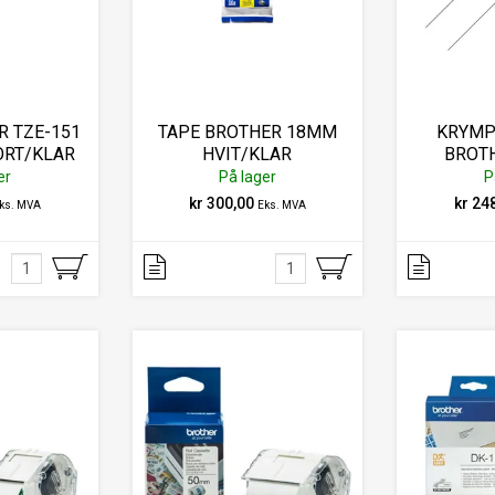
R TZE-151
TAPE BROTHER 18MM
KRYMP
RT/KLAR
HVIT/KLAR
BROT
SO
er
På lager
P
kr 300,00
kr 24
ks. MVA
Eks. MVA