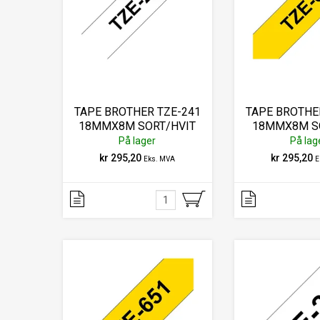
TAPE BROTHER TZE-241
TAPE BROTHE
18MMX8M SORT/HVIT
18MMX8M S
På lager
På lag
kr 295,20
kr 295,20
Eks. MVA
E