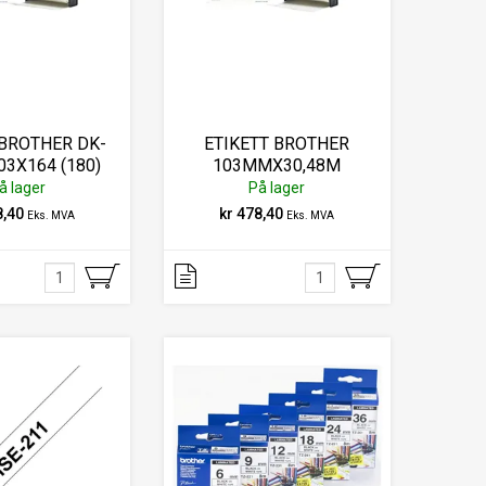
 BROTHER DK-
ETIKETT BROTHER
03X164 (180)
103MMX30,48M
å lager
På lager
8,40
kr 478,40
Eks. MVA
Eks. MVA