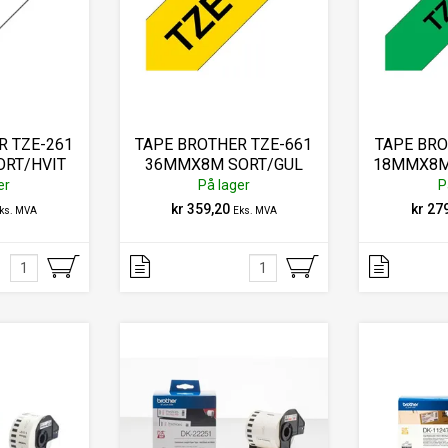
R TZE-261
TAPE BROTHER TZE-661
TAPE BRO
RT/HVIT
36MMX8M SORT/GUL
18MMX8M
er
På lager
P
kr 359,20
kr 27
ks. MVA
Eks. MVA