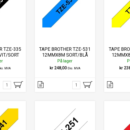
R TZE-335
TAPE BROTHER TZE-531
TAPE BRO
IT/SORT
12MMX8M SORT/BLÅ
12MMX8
er
På lager
P
kr 248,00
kr 23
ks. MVA
Eks. MVA