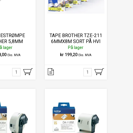
ESTRØMPE
TAPE BROTHER TZE-211
HER 5,8MM
6MMX8M SORT PÅ HVI
RT/HVIT
å lager
På lager
8,00
kr 199,20
Eks. MVA
Eks. MVA