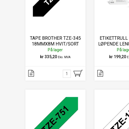
TAPE BROTHER TZE-345
ETIKETTRULL
18MMX8M HVIT/SORT
LØPENDE LEN
X 30,48MT
På lager
På lag
kr 335,20
kr 199,20
Eks. MVA
E