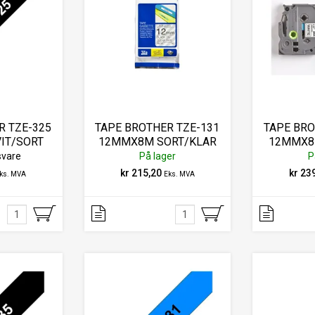
R TZE-325
TAPE BROTHER TZE-131
TAPE BRO
IT/SORT
12MMX8M SORT/KLAR
12MMX8
svare
På lager
P
kr 215,20
kr 23
ks. MVA
Eks. MVA