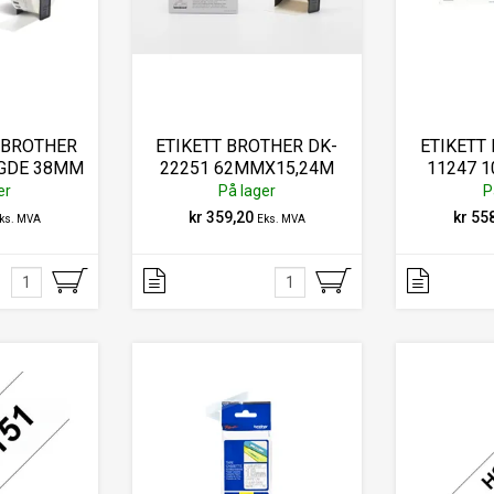
 BROTHER
ETIKETT BROTHER DK-
ETIKETT
GDE 38MM
22251 62MMX15,24M
11247 1
R HVIT
er
På lager
P
kr 359,20
kr 55
ks. MVA
Eks. MVA