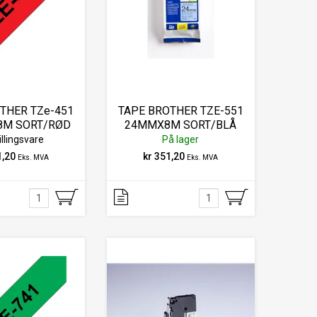
THER TZe-451
TAPE BROTHER TZE-551
8M SORT/RØD
24MMX8M SORT/BLÅ
illingsvare
På lager
1,20
kr 351,20
Eks. MVA
Eks. MVA