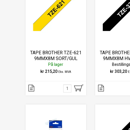
TAPE BROTHER TZE-621
TAPE BROTHE
9MMX8M SORT/GUL
9MMX8M HV
På lager
Bestilling
kr 215,20
kr 303,20
Eks. MVA
E