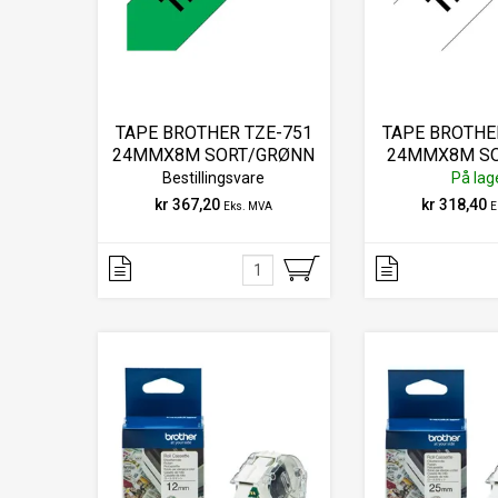
TAPE BROTHER TZE-751
TAPE BROTHE
24MMX8M SORT/GRØNN
24MMX8M SO
Bestillingsvare
På lag
kr 367,20
kr 318,40
Eks. MVA
E