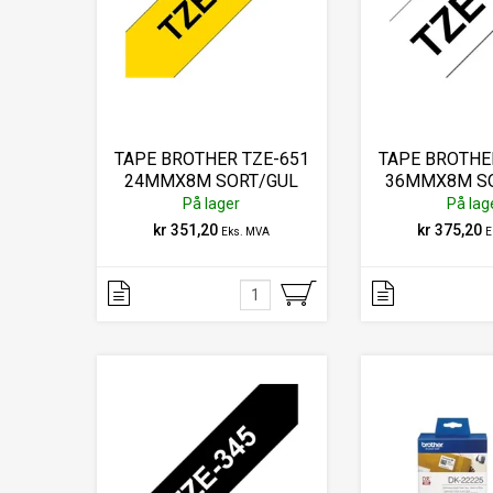
TAPE BROTHER TZE-651
TAPE BROTHE
24MMX8M SORT/GUL
36MMX8M SO
På lager
På lag
kr 351,20
kr 375,20
Eks. MVA
E