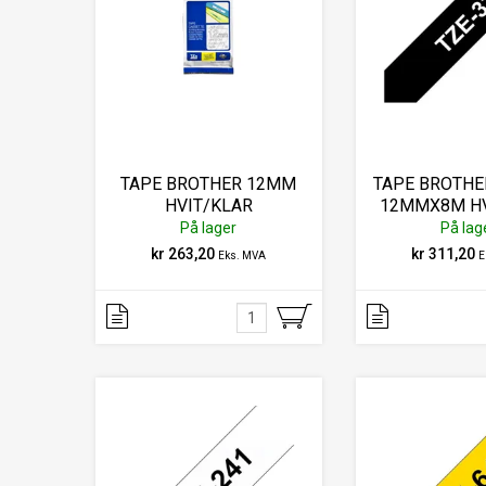
TAPE BROTHER 12MM
TAPE BROTHE
HVIT/KLAR
12MMX8M HV
På lager
På lag
kr 263,20
kr 311,20
Eks. MVA
E