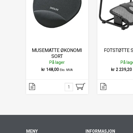
MUSEMATTE ØKONOMI
FOTSTØTTE 
SORT
På lager
På lag
kr 148,00
kr 2 239,20
Eks. MVA
MENY
INFORMASJON