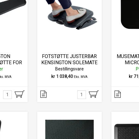
GTON
FOTSTØTTE JUSTERBAR
MUSEMAT
ØTTE FOR
KENSINGTON SOLEMATE
MICR
RGOSLIM
er
Bestillingsvare
P
T
kr 1 038,40
kr 71
ks. MVA
Eks. MVA