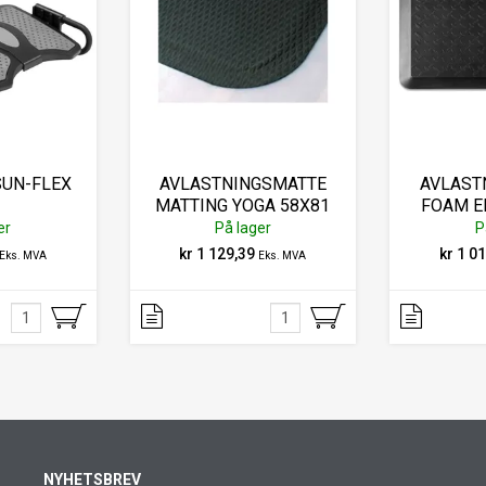
SUN-FLEX
AVLASTNINGSMATTE
AVLAST
MATTING YOGA 58X81
FOAM E
SORT
er
På lager
P
kr 1 129,39
kr 1 0
Eks. MVA
Eks. MVA
NYHETSBREV