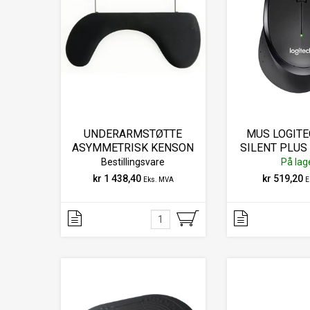
UNDERARMSTØTTE
MUS LOGITE
ASYMMETRISK KENSON
SILENT PLUS
8820
SOR
Bestillingsvare
På lag
kr 1 438,40
kr 519,20
Eks. MVA
E