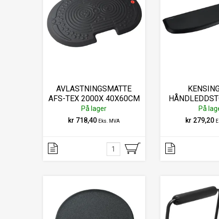
AVLASTNINGSMATTE
KENSIN
AFS-TEX 2000X 40X60CM
HÅNDLEDDST
SORT
TASTATUR E
På lager
På lag
SOR
kr 718,40
kr 279,20
Eks. MVA
E