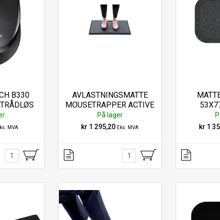
CH B330
AVLASTNINGSMATTE
MATT
 TRÅDLØS
MOUSETRAPPER ACTIVE
53X7
T
er
På lager
P
kr 1 295,20
kr 1 3
ks. MVA
Eks. MVA