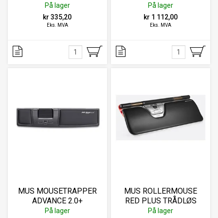
GRAPHITE (NORDIC
På lager
På lager
kr 335,20
kr 1 112,00
Eks. MVA
Eks. MVA
MUS MOUSETRAPPER
MUS ROLLERMOUSE
ADVANCE 2.0+
RED PLUS TRÅDLØS
SORT/HVIT
På lager
På lager