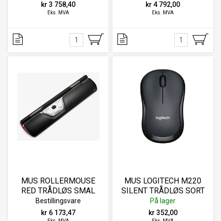
kr 3 758,40
kr 4 792,00
Eks. MVA
Eks. MVA
MUS ROLLERMOUSE
MUS LOGITECH M220
RED TRÅDLØS SMAL
SILENT TRÅDLØS SORT
Bestillingsvare
På lager
kr 6 173,47
kr 352,00
Eks. MVA
Eks. MVA