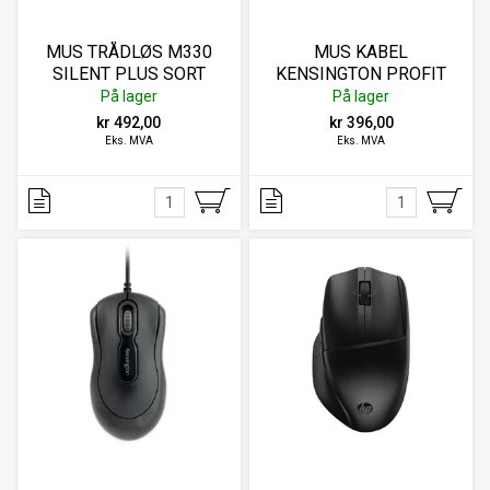
MUS TRÅDLØS M330
MUS KABEL
SILENT PLUS SORT
KENSINGTON PROFIT
LOGITECH
MIDSIZE SORT
På lager
På lager
kr 492,00
kr 396,00
Eks. MVA
Eks. MVA